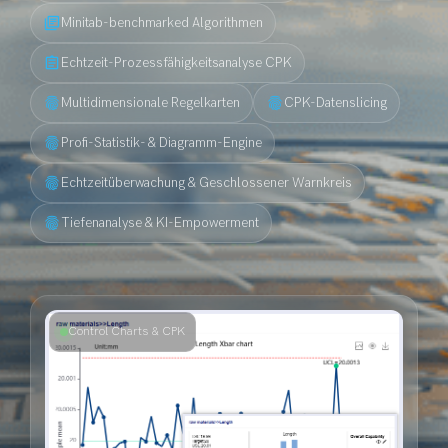
library_books
Minitab-benchmarked Algorithmen
assignment
Echtzeit-Prozessfähigkeitsanalyse CPK
fingerprint
fingerprint
Multidimensionale Regelkarten
CPK-Datenslicing
fingerprint
Profi-Statistik- & Diagramm-Engine
fingerprint
Echtzeitüberwachung & Geschlossener Warnkreis
fingerprint
Tiefenanalyse & KI-Empowerment
Control Charts & CPK