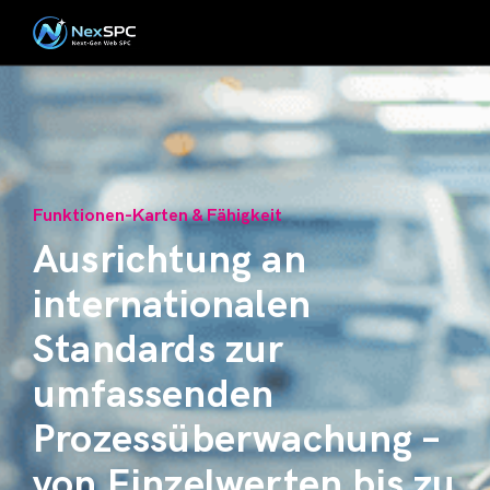
Funktionen-Karten & Fähigkeit
Ausrichtung an
internationalen
Standards zur
umfassenden
Prozessüberwachung –
von Einzelwerten bis zu