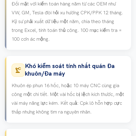
Đối mặt với kiểm toán hàng năm từ các OEM như
VW, GM, Tesla đòi hỏi xu hướng CPK/PPK 12 tháng.
Kỹ sư phải xuất dữ liệu một năm, chia theo tháng
trong Excel, tính toán thủ công. 100 mục kiểm tra =
100 cơn ác mộng.
Khó kiểm soát tính nhất quán Đa
precision_manufacturing
khuôn/Đa máy
Khuôn ép phun 16 hốc, hoặc 10 máy CNC cùng gia
công một chi tiết. Một vài hốc bị lệch kích thước, một
vài máy năng lực kém. Kết quả: Cpk lô hỗn hợp cực
thấp nhưng không tìm ra nguyên nhân.