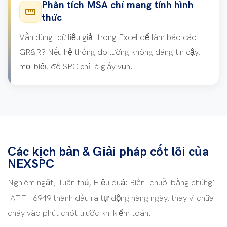
Phân tích MSA chỉ mang tính hình
straighten
thức
Vẫn dùng 'dữ liệu giả' trong Excel để làm báo cáo
GR&R? Nếu hệ thống đo lường không đáng tin cậy,
mọi biểu đồ SPC chỉ là giấy vụn.
Các kịch bản & Giải pháp cốt lõi của
NEXSPC
Nghiêm ngặt, Tuân thủ, Hiệu quả: Biến 'chuỗi bằng chứng'
IATF 16949 thành đầu ra tự động hàng ngày, thay vì chữa
cháy vào phút chót trước khi kiểm toán.