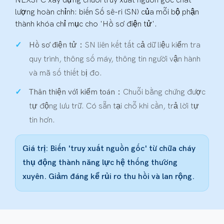
NEXSPC xây dựng chuỗi truy xuất nguồn gốc chất
lượng hoàn chỉnh: biến Số sê-ri (SN) của mỗi bộ phận
thành khóa chỉ mục cho 'Hồ sơ điện tử'.
Hồ sơ điện tử：
SN liên kết tất cả dữ liệu kiểm tra
quy trình, thông số máy, thông tin người vận hành
và mã số thiết bị đo.
Thân thiện với kiểm toán：
Chuỗi bằng chứng được
tự động lưu trữ. Có sẵn tại chỗ khi cần, trả lời tự
tin hơn.
Giá trị: Biến 'truy xuất nguồn gốc' từ chữa cháy
thụ động thành năng lực hệ thống thường
xuyên. Giảm đáng kể rủi ro thu hồi và lan rộng.