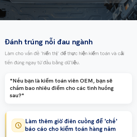
Đánh trúng nỗi đau ngành
Làm cho vấn đề 'hiển thị' để thực hiện kiểm toán và cải
tiến đúng ngay từ đầu bằng dữ liệu.
"Nếu bạn là kiểm toán viên OEM, bạn sẽ
chấm bao nhiêu điểm cho các tình huống
sau?"
Làm thêm giờ điên cuồng để 'chế'
schedule
báo cáo cho kiểm toán hàng năm