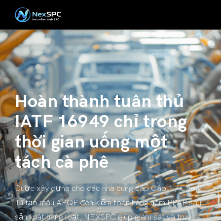
Hoàn thành tuân thủ
IATF 16949 chỉ trong
thời gian uống một
tách cà phê
Được xây dựng cho các nhà cung cấp Cấp 1 / Cấp 2.
Từ tạo mẫu APQP đến kiểm toán hàng năm PPAP sau
sản xuất hàng loạt, NEXSPC giúp giám sát và truy