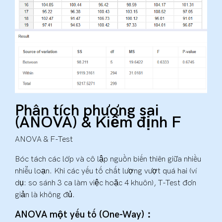
Phân tích phương sai
(ANOVA) & Kiểm định F
ANOVA & F-Test
Bóc tách các lớp và cô lập nguồn biến thiên giữa nhiều
nhiễu loạn. Khi các yếu tố chất lượng vượt quá hai (ví
dụ: so sánh 3 ca làm việc hoặc 4 khuôn), T-Test đơn
giản là không đủ.
ANOVA một yếu tố (One-Way)：