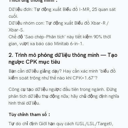
Thích ứng thông minh：
Dữ liệu đơn: Tự động xuất Biểu đồ I-MR, 25 quan sát
cuối.
Dữ liệu nhóm con: Tự động xuất Biểu đồ Xbar-R /
Xbar-S.
Chế độ 'Sao chép-Phân tích' này tiết kiệm 90% thời
gian, vượt xa báo cáo Minitab 6-in-1.
2. Trình mô phỏng dữ liệu thông minh — Tạo
ngược CPK mục tiêu
Bạn cần dữ liệu giảng dạy? Hay cần xác minh 'biểu đồ
kiểm soát trông như thế nào khi CPK=1.67'?
Công cụ tạo dữ liệu ngược đầu tiên trong ngành. Đừng
phân tích dữ liệu thụ động nữa; hãy chủ động định nghĩa
hình thái dữ liệu.
Tùy chỉnh tham số：
Tự do chỉ định Giới hạn quy cách (USL/LSL/Target),