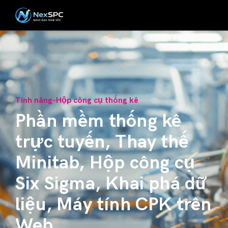
Tính năng-Hộp công cụ thống kê
Phần mềm thống kê
trực tuyến, Thay thế
Minitab, Hộp công cụ
Six Sigma, Khai phá dữ
liệu, Máy tính CPK trên
Web