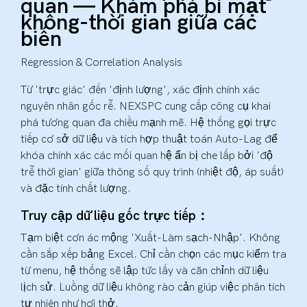
quan — Khám phá bí mật
không-thời gian giữa các
biến
Regression & Correlation Analysis
Từ 'trực giác' đến 'định lượng', xác định chính xác
nguyên nhân gốc rễ. NEXSPC cung cấp công cụ khai
phá tương quan đa chiều mạnh mẽ. Hệ thống gọi trực
tiếp cơ sở dữ liệu và tích hợp thuật toán Auto-Lag để
khóa chính xác các mối quan hệ ẩn bị che lấp bởi 'độ
trễ thời gian' giữa thông số quy trình (nhiệt độ, áp suất)
và đặc tính chất lượng.
Truy cập dữ liệu gốc trực tiếp：
Tạm biệt cơn ác mộng 'Xuất-Làm sạch-Nhập'. Không
cần sắp xếp bảng Excel. Chỉ cần chọn các mục kiểm tra
từ menu, hệ thống sẽ lập tức lấy và căn chỉnh dữ liệu
lịch sử. Luồng dữ liệu không rào cản giúp việc phân tích
tự nhiên như hơi thở.