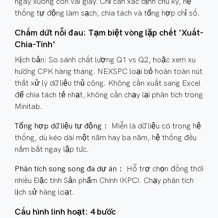
ngày xuống còn vài giây. Chỉ cần xác định chu kỳ, hệ
thống tự động làm sạch, chia tách và tổng hợp chỉ số.
Chấm dứt nỗi đau: Tạm biệt vòng lặp chết 'Xuất-
Chia-Tính'
Kịch bản: So sánh chất lượng Q1 vs Q2, hoặc xem xu
hướng CPK hàng tháng. NEXSPC loại bỏ hoàn toàn nút
thắt xử lý dữ liệu thủ công. Không cần xuất sang Excel
để chia tách tẻ nhạt, không cần chạy lại phân tích trong
Minitab.
Tổng hợp dữ liệu tự động：
Miễn là dữ liệu có trong hệ
thống, dù kéo dài một năm hay ba năm, hệ thống đều
nắm bắt ngay lập tức.
Phân tích song song đa dự án：
Hỗ trợ chọn đồng thời
nhiều Đặc tính Sản phẩm Chính (KPC). Chạy phân tích
lịch sử hàng loạt.
Cấu hình linh hoạt: 4 bước