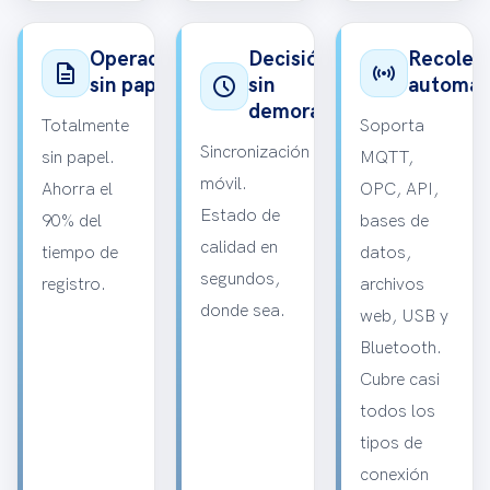
Operación
Decisión
Recolec
description
sensors
schedule
sin papel
sin
automat
demora
Totalmente
Soporta
Sincronización
sin papel.
MQTT,
móvil.
Ahorra el
OPC, API,
Estado de
90% del
bases de
calidad en
tiempo de
datos,
segundos,
registro.
archivos
donde sea.
web, USB y
Bluetooth.
Cubre casi
todos los
tipos de
conexión