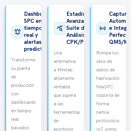
Dashboard
Estadísticas
Captura
SPC en
Avanzadas y
Automat
query_stats
sensors
tiempo
Suite de
e Integr
notifications_active
real y
Análisis
Perfecta
alertas
CPK/PPK
QMS/M
predictivas
Una
Rompa los
Transforme
alternativa
silos de
su planta
a Minitab
datos de
de
altamente
fabricación.
producción
rentable
NexSPC
con
que supera
soporta de
dashboards
a las
forma
en tiempo
herramientas
nativa
real
de
protocolos
basados
escritorio
IoT como