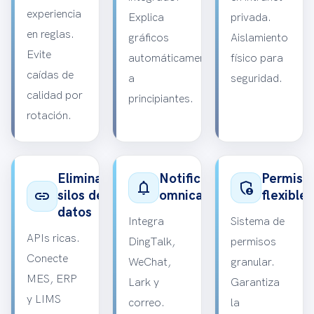
experiencia
Explica
privada.
en reglas.
gráficos
Aislamiento
Evite
automáticamente
físico para
caídas de
a
seguridad.
calidad por
principiantes.
rotación.
Eliminar
Notificación
Permiso
notifications
admin_panel_settings
link
silos de
omnicanal
flexibles
datos
Integra
Sistema de
APIs ricas.
DingTalk,
permisos
Conecte
WeChat,
granular.
MES, ERP
Lark y
Garantiza
y LIMS
correo.
la