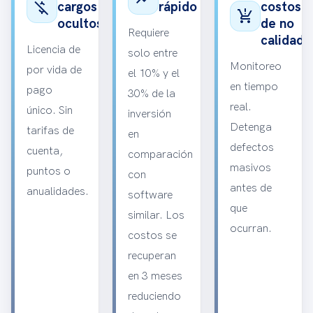
money_off
cargos
rápido
costos
production_quantity_limits
ocultos
de no
Requiere
calidad
Licencia de
solo entre
Monitoreo
por vida de
el 10% y el
en tiempo
pago
30% de la
real.
único. Sin
inversión
Detenga
tarifas de
en
defectos
cuenta,
comparación
masivos
puntos o
con
antes de
anualidades.
software
que
similar. Los
ocurran.
costos se
recuperan
en 3 meses
reduciendo