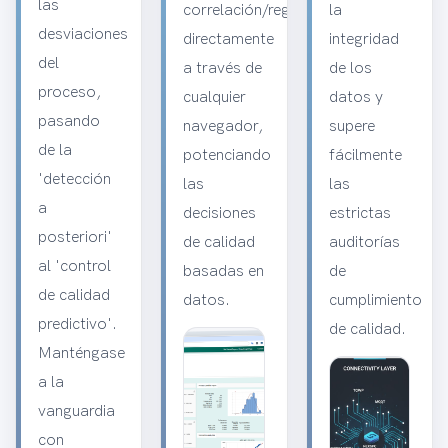
las
correlación/regresión
la
desviaciones
directamente
integridad
del
a través de
de los
proceso,
cualquier
datos y
pasando
navegador,
supere
de la
potenciando
fácilmente
'detección
las
las
a
decisiones
estrictas
posteriori'
de calidad
auditorías
al 'control
basadas en
de
de calidad
datos.
cumplimiento
predictivo'.
de calidad.
Manténgase
a la
vanguardia
con