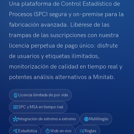
Una plataforma de Control Estadístico de
Procesos (SPC) segura y on-premise para la
fabricación avanzada. Libérese de las
trampas de las suscripciones con nuestra
licencia perpetua de pago único: disfrute
de usuarios y etiquetas ilimitados,
monitorización de calidad en tiempo real y
potentes análisis alternativos a Minitab.
workspace_premium
Licencia ilimitada de por vida
monitor_heart
SPC y MSA en tiempo real
hub
language
Integración de extremo a extremo
Multilingüe
query_stats
timer
rule
Estadística
Web en vivo
Reglas