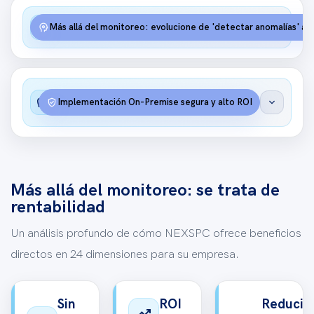
auto_awesome
Tecnología
psychology
Más allá del monitoreo: evolucione de 'detectar anomalías' a 'p
Gran
savings
verified_user
expand_more
Implementación On-Premise segura y alto ROI
valor
Más allá del monitoreo: se trata de
rentabilidad
Un análisis profundo de cómo NEXSPC ofrece beneficios
directos en 24 dimensiones para su empresa.
Sin
ROI
Reducir
trending_up