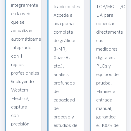
íntegramente
tradicionales.
TCP/MQTT/OPC
en la web
Acceda a
UA para
que se
una gama
conectar
actualizan
completa
directamente
automáticamente.
de gráficos
sus
Integrado
(I-MR,
medidores
con 11
Xbar-R,
digitales,
reglas
etc.),
PLCs y
profesionales
análisis
equipos de
(incluyendo
profundos
prueba.
Western
de
Elimine la
Electric),
capacidad
entrada
captura
del
manual,
con
proceso y
garantice
precisión
estudios de
el 100% de