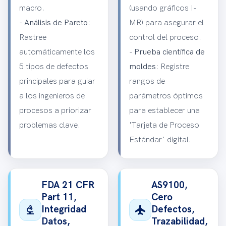
macro.
(usando gráficos I-
-
Análisis de Pareto
:
MR) para asegurar el
Rastree
control del proceso.
automáticamente los
-
Prueba científica de
5 tipos de defectos
moldes
: Registre
principales para guiar
rangos de
a los ingenieros de
parámetros óptimos
procesos a priorizar
para establecer una
problemas clave.
'Tarjeta de Proceso
Estándar' digital.
FDA 21 CFR
AS9100,
Part 11,
Cero
biotech
flight
Integridad
Defectos,
Datos,
Trazabilidad,