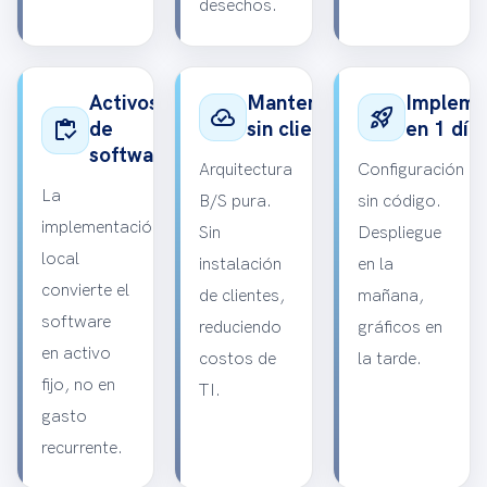
desechos.
Activos
Mantenimiento
Impleme
cloud_done
rocket_launch
inventory
de
sin cliente
en 1 día
software
Arquitectura
Configuración
La
B/S pura.
sin código.
implementación
Sin
Despliegue
local
instalación
en la
convierte el
de clientes,
mañana,
software
reduciendo
gráficos en
en activo
costos de
la tarde.
fijo, no en
TI.
gasto
recurrente.