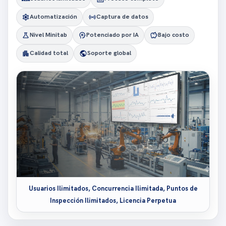
settings
sensors
Automatización
Captura de datos
science
psychology
savings
Nivel Minitab
Potenciado por IA
Bajo costo
apartment
public
Calidad total
Soporte global
Usuarios Ilimitados, Concurrencia Ilimitada, Puntos de
Inspección Ilimitados, Licencia Perpetua