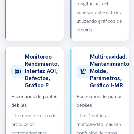
longitudinal del
espesor del electrodo
utilizando gráficos de
arcoíris.
Monitoreo
Multi-cavidad,
Rendimiento,
Mantenimiento
developer_board
precision_manufacturing
Interfaz AOI,
Molde,
Defectos,
Parámetros,
Gráfico P
Gráfico I-MR
Escenarios de puntos
Escenarios de puntos
débiles
débiles
- Tiempos de ciclo de
- Los 'moldes
producción
multicavidad' causan
extremadamente
confusión de datos,