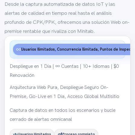
Desde la captura automatizada de datos IoT y las
alertas de calidad en tiempo real hasta el análisis
profundo de CPK/PPK, ofrecemos una solución Web on-
premise rentable que rivaliza con Minitab.
insights
Resumen
all_inclusive
Usuarios Ilimitados, Concurrencia Ilimitada, Puntos de Inspecci
Despliegue en 1 Día | ∞ Cuentas | 10+ Idiomas | $0
Renovación
Arquitectura Web Pura, Despliegue Seguro On-
Premise, Go-Live en 1 Día, Acceso Global Multisitio
Captura de datos en todos los escenarios y bucle
cerrado de alertas omnicanal
groups
factory
Usuarios ilimitados
Proceso completo