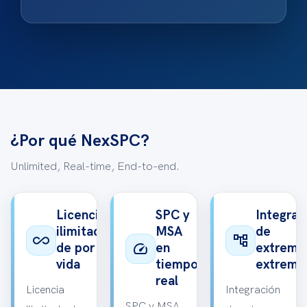
¿Por qué NexSPC?
Unlimited, Real-time, End-to-end.
Licencia
SPC y
Integrac
ilimitada
MSA
de
all_inclusive
account_tree
speed
de por
en
extremo
vida
tiempo
extremo
real
Licencia
Integración
SPC y MSA