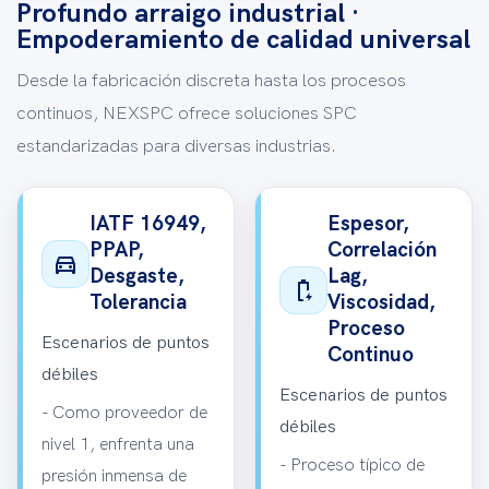
Profundo arraigo industrial ·
Empoderamiento de calidad universal
Desde la fabricación discreta hasta los procesos
continuos, NEXSPC ofrece soluciones SPC
estandarizadas para diversas industrias.
IATF 16949,
Espesor,
PPAP,
Correlación
directions_car
Desgaste,
Lag,
battery_charging_full
Tolerancia
Viscosidad,
Proceso
Escenarios de puntos
Continuo
débiles
Escenarios de puntos
- Como proveedor de
débiles
nivel 1, enfrenta una
- Proceso típico de
presión inmensa de