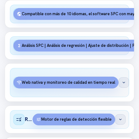
language
Multilingüe
public
Compatible con más de 10 idiomas, el software SPC con mayor 
query_stats
Estadística
functions
Análisis SPC | Análisis de regresión | Ajuste de distribución | Pr
Web
bolt
en
wifi
expand_more
Web nativa y monitoreo de calidad en tiempo real
vivo
rule
Reglas
tune
expand_more
Motor de reglas de detección flexible