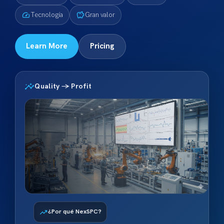
speed
savings
Tecnología
Gran valor
Learn More
Pricing
insights
Quality → Profit
trending_up
¿Por qué NexSPC?