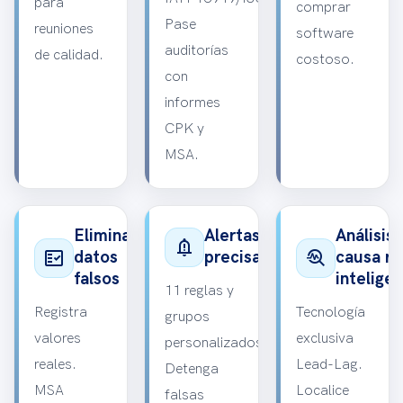
para
comprar
Pase
reuniones
software
auditorías
de calidad.
costoso.
con
informes
CPK y
MSA.
Eliminar
Alertas
Análisis 
notification_important
fact_check
troubleshoot
datos
precisas
causa ra
falsos
intelige
11 reglas y
Registra
Tecnología
grupos
valores
exclusiva
personalizados.
reales.
Lead-Lag.
Detenga
MSA
Localice
falsas