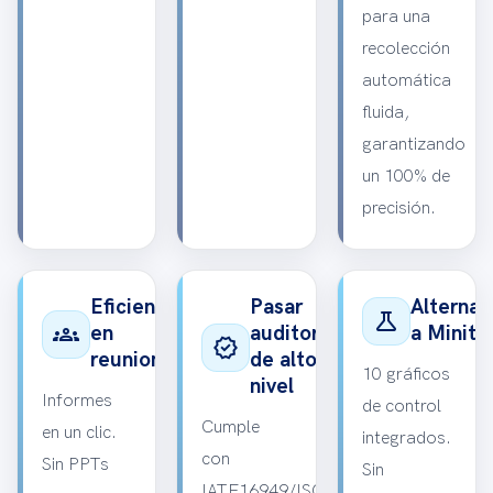
para una
recolección
automática
fluida,
garantizando
un 100% de
precisión.
Eficiencia
Pasar
Alternat
science
groups
en
auditorías
a Minita
verified
reuniones
de alto
10 gráficos
nivel
Informes
de control
Cumple
en un clic.
integrados.
con
Sin PPTs
Sin
IATF16949/ISO.