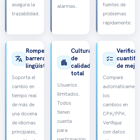
asegura la
fuentes de
alarmas.
trazabilidad.
problemas
rápidamente.
Romper
Cultura
Verifica
translate
checklist
barreras
de
cuantifi
apartment
lingüísticas
calidad
de mejo
total
Soporta el
Compare
Usuarios
cambio en
automáticament
ilimitados.
tiempo real
los
Todos
de más de
cambios en
tienen
una docena
CPK/PPK.
cuenta
de idiomas
Verifique
para
principales,
con datos
participación