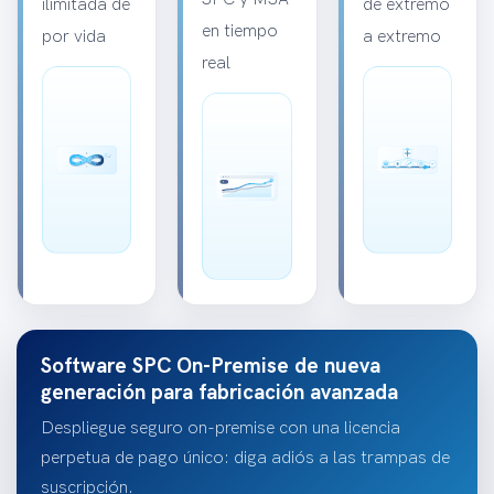
ilimitada de
de extremo
en tiempo
por vida
a extremo
real
Software SPC On-Premise de nueva
generación para fabricación avanzada
Despliegue seguro on-premise con una licencia
perpetua de pago único: diga adiós a las trampas de
suscripción.