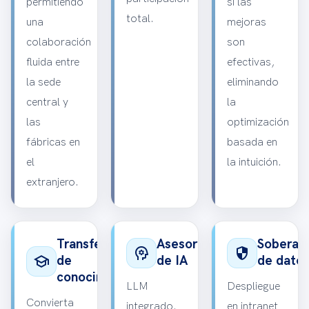
permitiendo
si las
total.
una
mejoras
colaboración
son
fluida entre
efectivas,
la sede
eliminando
central y
la
las
optimización
fábricas en
basada en
el
la intuición.
extranjero.
Transferencia
Asesor
Soberan
psychology
security
school
de
de IA
de dato
conocimiento
LLM
Despliegue
Convierta
integrado.
en intranet