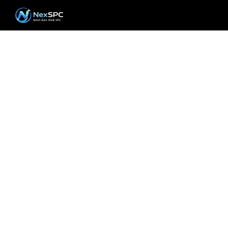
Inicie su viaje hacia la
digitalización de la
calidad
Ya sea que desee programar una demostración,
solicitar un presupuesto o soporte técnico, el equipo
de NEXSPC está a su disposición.