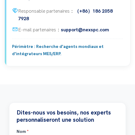
handshake
Responsable partenaires：
（+86）186 2058
7928
mail
E-mail partenaires：
support@nexspc.com
Périmètre : Recherche d'agents mondiaux et
d'intégrateurs MES/ERP.
Dites-nous vos besoins, nos experts
personnaliseront une solution
Nom
*