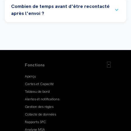
Combien de temps avant d'être recontacté
expand_more
après l'envoi ?
Fonctions
Aperçu
Cartes et Capacité
Tableau de bord
Alertes et notifications
Gestion des règles
Collecte de données
Rapports SPC
Analyse MSA