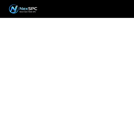
品質管理のデジタルト
ランスフォーメーショ
ンをここから
デモの予約、お見積りのご依頼、テクニカルサポ
ートなど、NEXSPCチームがいつでも対応いたしま
す。