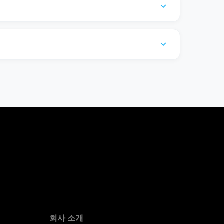
expand_more
expand_more
회사 소개