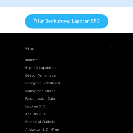
Fitur Berikutnya: Laporan SPC
Fitur
Ikhtisar
Bagan & Kapabilitas
Dasbor Pemantauan
Peringatan & Notifikasi
Manajemen Aturan
Pengumpulan Data
Laporan SPC
Analisis MSA
Kotak Alat Statistik
Arsitektur & On-Prem