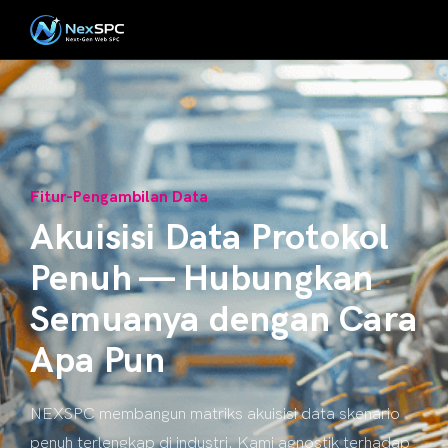
Fitur-Pengambilan Data
Akuisisi Data Protokol
Penuh — Hubungkan
Semuanya dengan Cara
Apa Pun
NEXSPC membangun matriks akuisisi data skenario
penuh terlengkap di industri. Kami agnostik terhadap