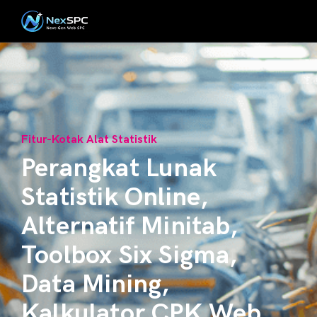
Fitur-Kotak Alat Statistik
Perangkat Lunak
Statistik Online,
Alternatif Minitab,
Toolbox Six Sigma,
Data Mining,
Kalkulator CPK Web