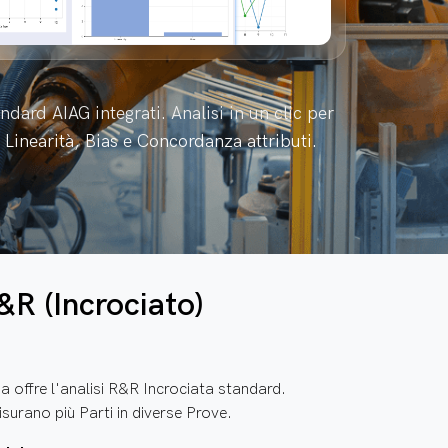
ndard AIAG integrati. Analisi in un clic per
Linearità, Bias e Concordanza attributi.
R (Incrociato)
ema offre l'analisi R&R Incrociata standard.
surano più Parti in diverse Prove.