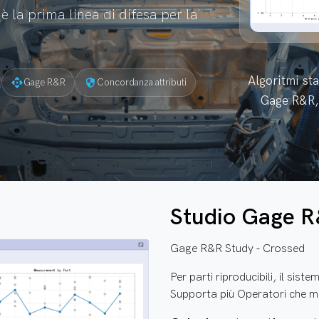
 la prima linea di difesa per la
Algoritmi sta
api
security
Gage R&R
Concordanza attributi
Gage R&R, 
Studio Gage R&
Gage R&R Study - Crossed
Per parti riproducibili, il sist
Supporta più Operatori che mi