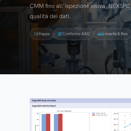
CMM fino all'ispezione visiva, NEXSPC è
qualità dei dati.
rule
tune
groups
Kappa
Conforme AIAG
Linearità & Bias