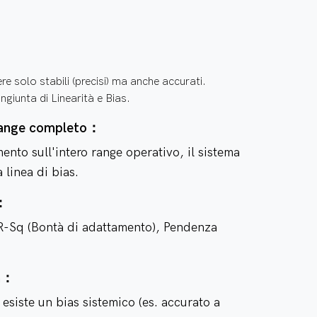
e solo stabili (precisi) ma anche accurati.
giunta di Linearità e Bias.
a range completo：
ento sull'intero range operativo, il sistema
 linea di bias.
e：
R-Sq (Bontà di adattamento), Pendenza
za：
siste un bias sistemico (es. accurato a