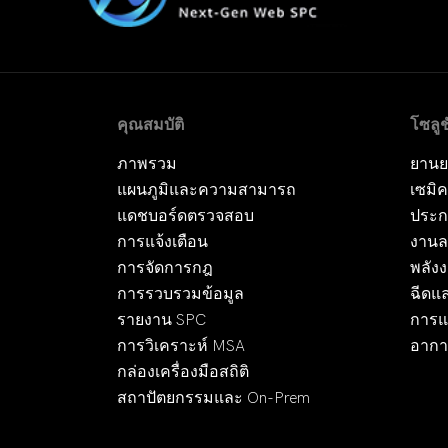
คุณสมบัติ
โซลูช
ภาพรวม
ยานย
แผนภูมิและความสามารถ
เซมิค
แดชบอร์ดตรวจสอบ
ประก
การแจ้งเตือน
งานล
การจัดการกฎ
พลัง
การรวบรวมข้อมูล
ฉีดแล
รายงาน SPC
การแ
การวิเคราะห์ MSA
อากา
กล่องเครื่องมือสถิติ
สถาปัตยกรรมและ On-Prem