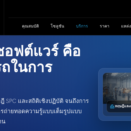
คุณสมบัติ
โซลูชัน
บริการ
ราคา
แหล่ง
อฟต์แวร์ คือ
รถในการ
 SPC และสถิติเชิงปฏิบัติ จนถึงการ
leaderboard
ทฤษฎีและก
ารถ่ายทอดความรู้แบบเต็มรูปแบบ
าน