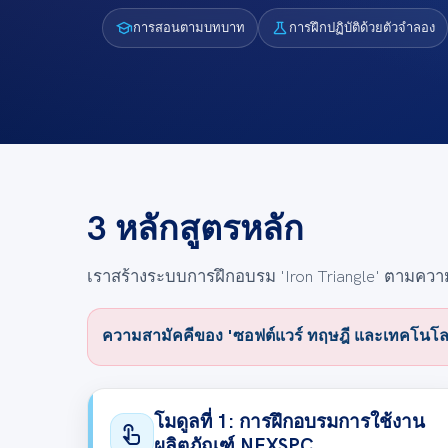
school
science
การสอนตามบทบาท
การฝึกปฏิบัติด้วยตัวจำลอง
3 หลักสูตรหลัก
เราสร้างระบบการฝึกอบรม 'Iron Triangle' ตามความต้
ความสามัคคีของ 'ซอฟต์แวร์ ทฤษฎี และเทคโนโลยี'
โมดูลที่ 1: การฝึกอบรมการใช้งาน
touch_app
ผลิตภัณฑ์ NEXSPC