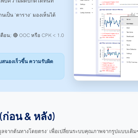
พบความผิดปกติได้ทันที
เป็น 'ตาราง' มองเห็นได้
เตือน; 🔴 OOC หรือ CPK < 1.0
สนองเร็วขึ้น ความรับผิด
(ก่อน & หลัง)
ลจากต้นทางโดยตรง' เพื่อเปลี่ยนระบบคุณภาพจากรูปแบบเดิมๆ ให