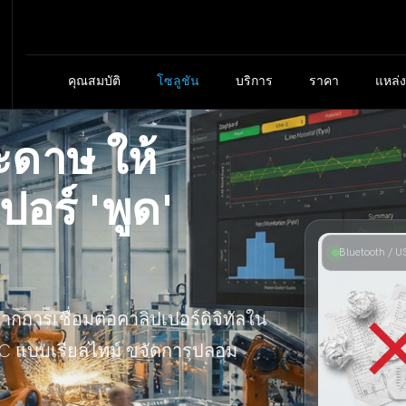
คุณสมบัติ
โซลูชัน
บริการ
ราคา
แหล่ง
ระดาษ ให้
ปอร์ 'พูด'
Bluetooth / U
จากการเชื่อมต่อคาลิปเปอร์ดิจิทัลใน
NC แบบเรียลไทม์ ขจัดการปลอม