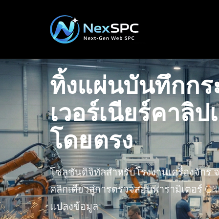
ทิ้งแผ่นบันทึกก
เวอร์เนียร์คาลิปเ
โดยตรง
โซลูชันดิจิทัลสำหรับโรงงานเครื่องจักร 
คลิกเดียวสู่การตรวจสอบพารามิเตอร์ C
แปลงข้อมูล