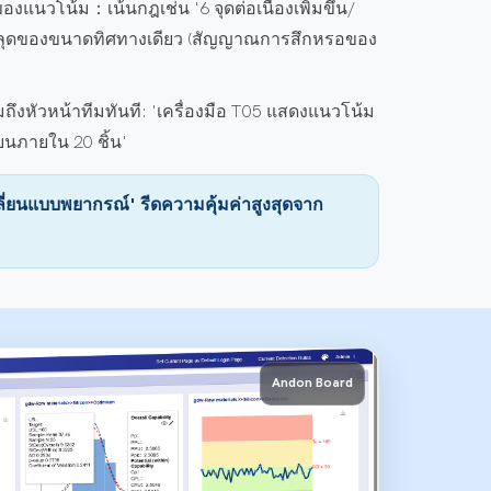
ิของแนวโน้ม：
เน้นกฎเช่น '6 จุดต่อเนื่องเพิ่มขึ้น/
อนหลุดของขนาดทิศทางเดียว (สัญญาณการสึกหรอของ
ถึงหัวหน้าทีมทันที: 'เครื่องมือ T05 แสดงแนวโน้ม
ยนภายใน 20 ชิ้น'
ลี่ยนแบบพยากรณ์' รีดความคุ้มค่าสูงสุดจาก
Andon Board