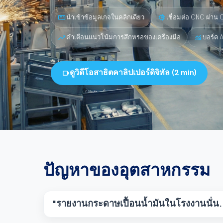
straighten
memory
นำเข้าข้อมูลเกจในคลิกเดียว
เชื่อมต่อ CNC ผ่าน
trending_up
monitoring
คำเตือนแนวโน้มการสึกหรอของเครื่องมือ
บอร์ด 
videocam
ดูวิดีโอสาธิตคาลิปเปอร์ดิจิทัล (2 min)
ปัญหาของอุตสาหกรรม
"รายงานกระดาษเปื้อนน้ำมันในโรงงานนั่น... 