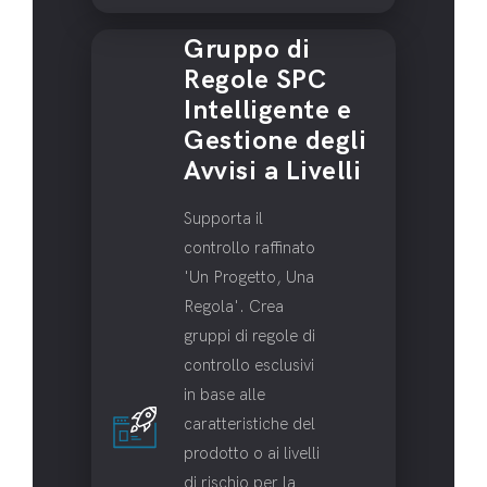
Gruppo di
Regole SPC
Intelligente e
Gestione degli
Avvisi a Livelli
Supporta il
controllo raffinato
'Un Progetto, Una
Regola'. Crea
gruppi di regole di
controllo esclusivi
in base alle
caratteristiche del
prodotto o ai livelli
di rischio per la