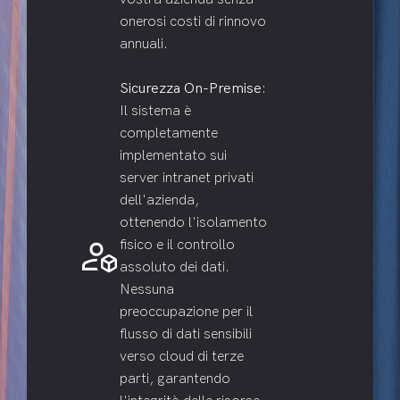
onerosi costi di rinnovo
annuali.
Sicurezza On-Premise
:
Il sistema è
completamente
implementato sui
server intranet privati
dell'azienda,
ottenendo l'isolamento
deployed_code_account
fisico e il controllo
assoluto dei dati.
Nessuna
preoccupazione per il
flusso di dati sensibili
verso cloud di terze
parti, garantendo