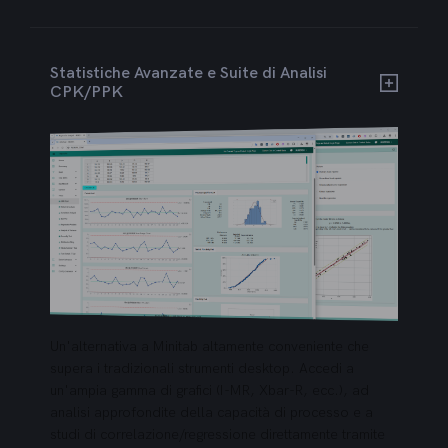
Statistiche Avanzate e Suite di Analisi
CPK/PPK
Un'alternativa a Minitab altamente conveniente che
supera i tradizionali strumenti desktop. Accedi a
un'ampia gamma di grafici (I-MR, Xbar-R, ecc.), ad
analisi approfondite della capacità di processo e a
studi di correlazione/regressione direttamente tramite