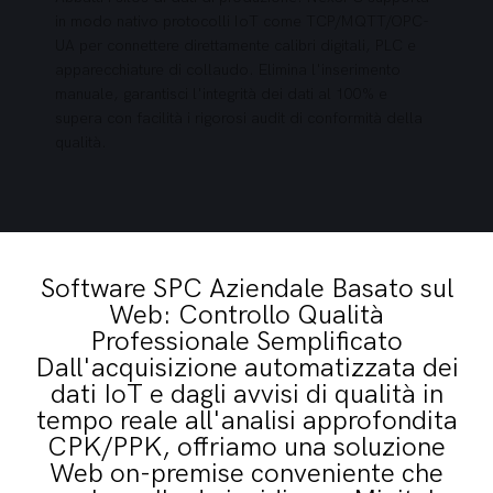
in modo nativo protocolli IoT come TCP/MQTT/OPC-
UA per connettere direttamente calibri digitali, PLC e
apparecchiature di collaudo. Elimina l'inserimento
manuale, garantisci l'integrità dei dati al 100% e
supera con facilità i rigorosi audit di conformità della
qualità.
Software SPC Aziendale Basato sul
Web: Controllo Qualità
Professionale Semplificato
Dall'acquisizione automatizzata dei
dati IoT e dagli avvisi di qualità in
tempo reale all'analisi approfondita
CPK/PPK, offriamo una soluzione
Web on-premise conveniente che