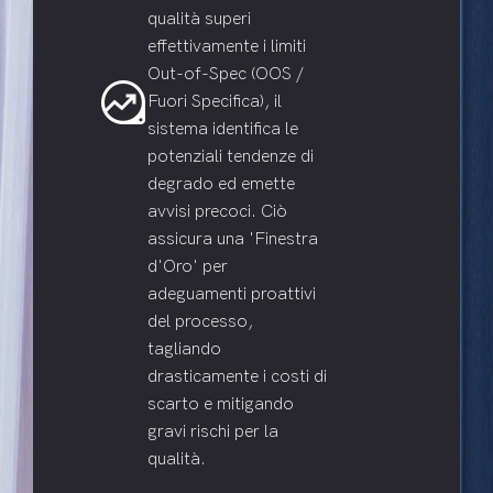
qualità superi
effettivamente i limiti
Out-of-Spec (OOS /
data_exploration
Fuori Specifica), il
sistema identifica le
potenziali tendenze di
degrado ed emette
avvisi precoci. Ciò
assicura una 'Finestra
d'Oro' per
adeguamenti proattivi
del processo,
tagliando
drasticamente i costi di
scarto e mitigando
gravi rischi per la
qualità.