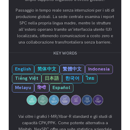
Passaggio in tempo reale senza interruzioni per i siti di
produzione globali. La sede centrale esamina i report
SPC nella propria lingua madre, mentre le strutture
all'estero operano tramite un'interfaccia utente (UI)
localizzata, ottenendo comunicazioni a costo zero e
una collaborazione transfrontaliera senza barriere.
KEY WORDS
English
简体中文
繁體中文
Indonesia
Tiếng Việt
日本語
한국어
ไทย
Melayu
हिन्दी
Español
Vai oltre i grafici I-MR/Xbar-R standard e gli studi di
capacità CPK/PPK. Come potente alternativa a
Minitab, NexSPC offre una suite statistica aziendale