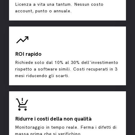
Licenza a vita una tantum. Nessun costo
account, punto o annuale.
trending_up
ROI rapido
Richiede solo dal 10% al 30% dell'investimento
rispetto a software simili. Costi recuperati in 3
mesi riducendo gli scarti.
production_quantity_limits
Ridurre i costi della non qualità
Monitoraggio in tempo reale. Ferma i difetti di
massa prima che si verifichino.