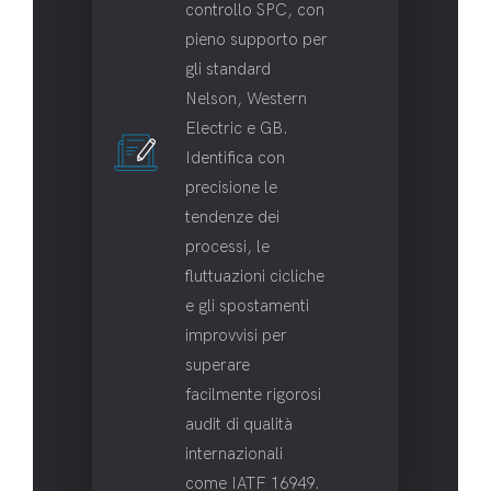
controllo SPC, con
pieno supporto per
gli standard
Nelson, Western
Electric e GB.
Identifica con
precisione le
tendenze dei
processi, le
fluttuazioni cicliche
e gli spostamenti
improvvisi per
superare
facilmente rigorosi
audit di qualità
internazionali
come IATF 16949.