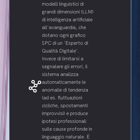
modelli linguistici di
grandi dimensioni (LLM)
di intelligenza artificiale
all'avanguardia, che
dotano ogni grafico
SPC di un 'Esperto di
Qualità Digitale'.
Invece di limitarsi a
segnalare gli errori, il
sistema analizza
graph_3
automaticamente le
anomalie di tendenza
(ad es. fluttuazioni
cicliche, spostamenti
improvvisi) e produce
ipotesi professionali
sulle cause profonde in
linguaggio naturale. È