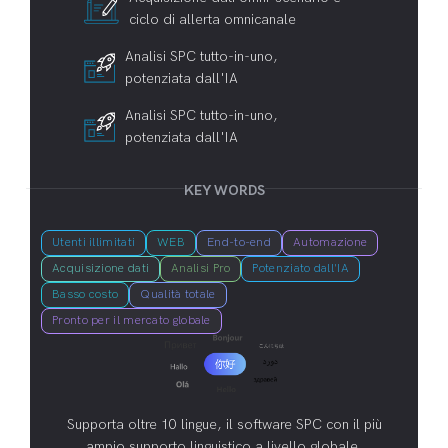
ciclo di allerta omnicanale
Analisi SPC tutto-in-uno,
potenziata dall'IA
Analisi SPC tutto-in-uno,
potenziata dall'IA
KEY WORDS
Utenti illimitati
WEB
End-to-end
Automazione
Acquisizione dati
Analisi Pro
Potenziato dall'IA
Basso costo
Qualità totale
Pronto per il mercato globale
Supporta oltre 10 lingue, il software SPC con il più
ampio supporto linguistico a livello globale.