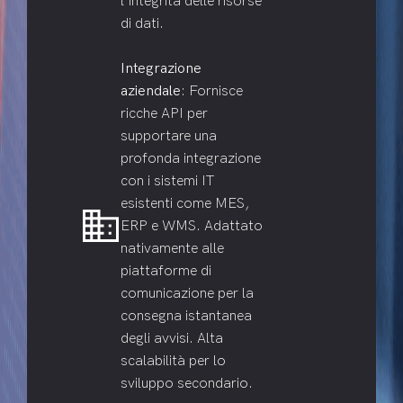
l'integrità delle risorse
di dati.
Integrazione
aziendale
: Fornisce
ricche API per
supportare una
profonda integrazione
con i sistemi IT
esistenti come MES,
domain
ERP e WMS. Adattato
nativamente alle
piattaforme di
comunicazione per la
consegna istantanea
degli avvisi. Alta
scalabilità per lo
sviluppo secondario.