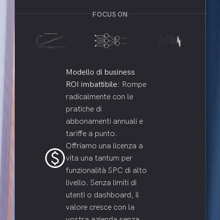
FOCUS ON
Modello di business
ROI imbattibile
: Rompe
radicalmente con le
pratiche di
abbonamenti annuali e
tariffe a punto.
Offriamo una licenza a
paid
vita una tantum per
funzionalità SPC di alto
livello. Senza limiti di
utenti o dashboard, il
valore cresce con la
vostra azienda senza