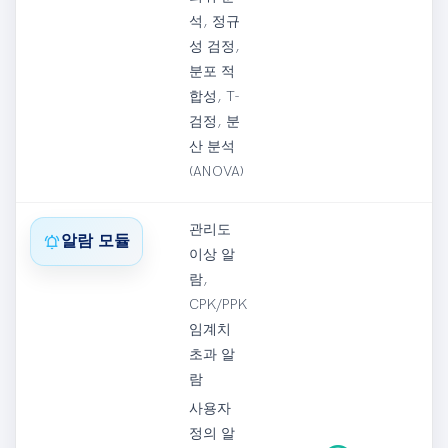
석, 정규
성 검정,
분포 적
합성, T-
검정, 분
산 분석
(ANOVA)
관리도
notifications_active
알람 모듈
이상 알
람,
CPK/PPK
임계치
초과 알
람
사용자
정의 알