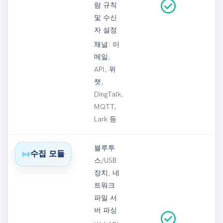
check_circle
람 규칙
및 수신
자 설정
채널: 이
메일,
API, 위
챗,
DingTalk,
MQTT,
Lark 등
블루투
sensors
수집 모듈
스/USB
장치, 네
트워크
파일 서
버 파싱
check_circle