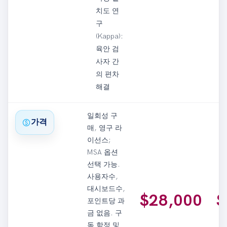
치도 연
구
(Kappa):
육안 검
사자 간
의 편차
해결
일회성 구
paid
가격
매, 영구 라
이선스;
MSA 옵션
선택 가능.
사용자수,
대시보드수,
$28,000
$
포인트당 과
금 없음. 구
독 함정 및