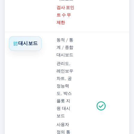
검사 포인
트 수 무
제한
동적 / 통
dashboard
대시보드
계 / 종합
대시보드
관리도,
레인보우
차트, 공
정능력
도, 박스
플롯 지
check_circle
원 대시
보드
사용자
정의 통