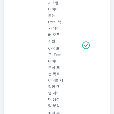
시스템
데이터
또는
Excel 복
사 데이
터 모두
지원
check_circle
CPK 도
구: Excel
데이터
분석 또
는 목표
CPK를 지
정한 랜
덤 데이
터 생성
및 분석
회귀 분