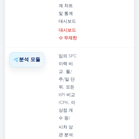
계 차트
및 통계
대시보드
대시보드
수 무제한
임의 SPC
query_stats
분석 모듈
이력 비
교: 월/
주/일 단
위, 모든
KPI 비교
(CPK, 이
상점 개
수 등)
시차 상
관 분석: