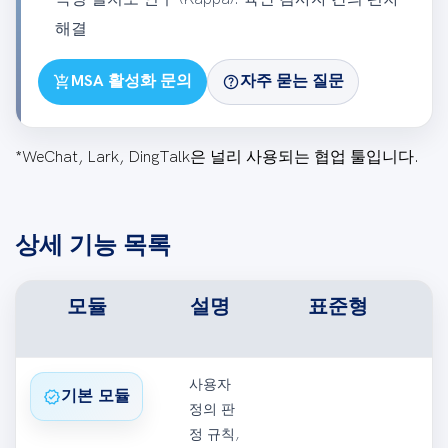
해결
add_shopping_cart
help
MSA 활성화 문의
자주 묻는 질문
*WeChat, Lark, DingTalk은 널리 사용되는 협업 툴입니다.
상세 기능 목록
모듈
설명
표준형
프
사용자
verified
기본 모듈
정의 판
정 규칙,