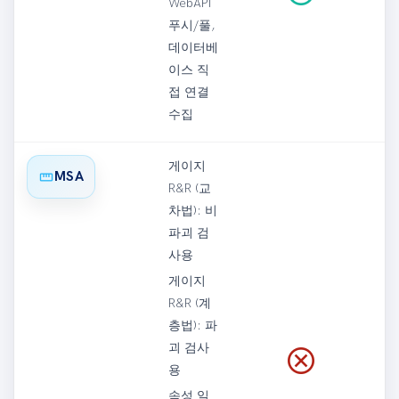
WebAPI
푸시/풀,
데이터베
이스 직
접 연결
수집
게이지
straighten
MSA
R&R (교
차법): 비
파괴 검
사용
게이지
R&R (계
층법): 파
괴 검사
cancel
용
속성 일