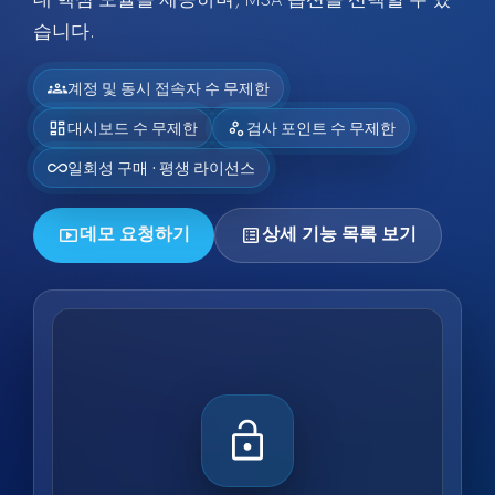
대 핵심 모듈을 제공하며, MSA 옵션을 선택할 수 있
습니다.
groups
계정 및 동시 접속자 수 무제한
dashboard
scatter_plot
대시보드 수 무제한
검사 포인트 수 무제한
all_inclusive
일회성 구매 · 평생 라이선스
smart_display
list_alt
데모 요청하기
상세 기능 목록 보기
lock_open