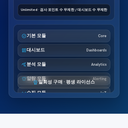
Unlimited · 검사 포인트 수 무제한 / 대시보드 수 무제한
check_circle
기본 모듈
Core
dashboard
대시보드
Dashboards
query_stats
분석 모듈
Analytics
notifications_active
알람 모듈
Alerting
workspace_premium
일회성 구매 · 평생 라이선스
sensors
수집 모듈
IoT