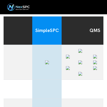
SimpleSPC
QMS