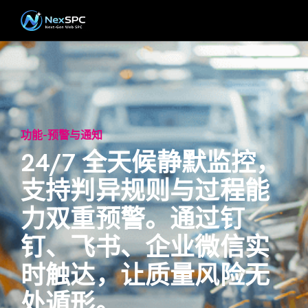
功能-预警与通知
24/7 全天候静默监控，
支持判异规则与过程能
力双重预警。通过钉
钉、飞书、企业微信实
时触达，让质量风险无
处遁形。