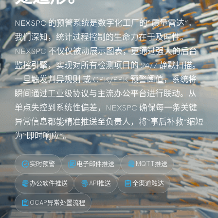
NEXSPC 的预警系统是数字化工厂的“质量雷达”。
我们深知，统计过程控制的生命力在于及时性。
NEXSPC 不仅仅被动展示图表，更通过强大的后台
监控引擎，实现对所有检测项目的 24/7 静默扫描。
一旦触发判异规则 或 CPK/PPK 预警阈值，系统将
瞬间通过工业级协议与主流办公平台进行联动。从
单点失控到系统性偏差，NEXSPC 确保每一条关键
异常信息都能精准推送至负责人，将“事后补救”缩短
为“即时响应”。
verified
library_books
fingerprint
实时预警
电子邮件推送
MQTT推送
fingerprint
fingerprint
assignment
办公软件推送
API推送
全渠道触达
assignment
OCAP异常处置流程