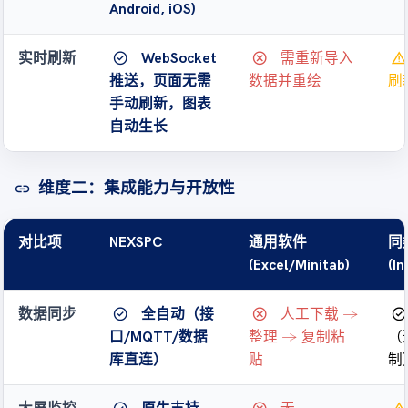
Android, iOS)
check_circle
cancel
warning
实时刷新
WebSocket
需重新导入
推送，页面无需
数据并重绘
刷
手动刷新，图表
自动生长
维度二：集成能力与开放性
link
对比项
NEXSPC
通用软件
同
(Excel/Minitab)
(In
check_circle
cancel
check_circle
数据同步
全自动（接
人工下载 →
口/MQTT/数据
整理 → 复制粘
（
库直连）
贴
制