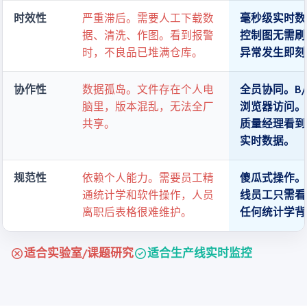
时效性
严重滞后。需要人工下载数
毫秒级实时数
据、清洗、作图。看到报警
控制图无需刷
时，不良品已堆满仓库。
异常发生即刻
协作性
数据孤岛。文件存在个人电
全员协同。B/
脑里，版本混乱，无法全厂
浏览器访问。
共享。
质量经理看到
实时数据。
规范性
依赖个人能力。需要员工精
傻瓜式操作。
通统计学和软件操作，人员
线员工只需看
离职后表格很难维护。
任何统计学背
cancel
check_circle
适合实验室/课题研究
适合生产线实时监控