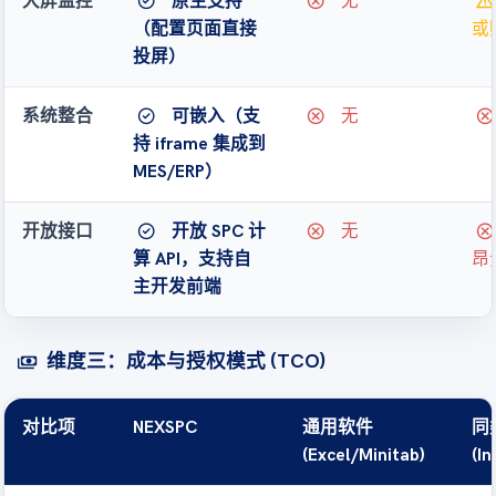
check_circle
cancel
warning
大屏监控
原生支持
无
（配置页面直接
或
投屏）
check_circle
cancel
cancel
系统整合
可嵌入（支
无
持 iframe 集成到
MES/ERP）
check_circle
cancel
cancel
开放接口
开放 SPC 计
无
算 API，支持自
昂
主开发前端
维度三：成本与授权模式 (TCO)
payments
对比项
NEXSPC
通用软件
同
(Excel/Minitab)
(In