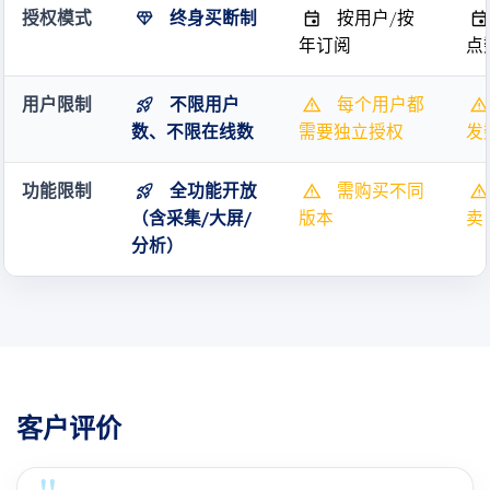
diamond
event
event
授权模式
终身买断制
按用户/按
年订阅
点
rocket_launch
warning
warning
用户限制
不限用户
每个用户都
数、不限在线数
需要独立授权
发
rocket_launch
warning
warning
功能限制
全功能开放
需购买不同
（含采集/大屏/
版本
卖
分析）
客户评价