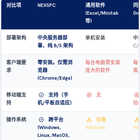
对比项
NEXSPC
通用软件
同
(Excel/Minitab
(In
等)
部署架构
中央服务器部
单机安装
中
署，纯 B/S 架构
C/
客户端要
零安装。仅需浏
每台电脑需安装
每
求
览器
庞大的软件
客
(Chrome/Edge)
check_circle
cancel
cancel
移动端支
支持（手
无
持
机/平板自适应）
验
check_circle
warning
warning
操作系统
跨平台
仅限
(Windows,
Windows
Wi
Linux, MacOS,