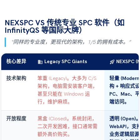
NEXSPC VS 传统专业 SPC 软件（如
InfinityQS 等国际大牌）
“同样的专业度，更现代的架构，1/5 的拥有成本。”
business
rocket_launch
核心差异
Legacy SPC Giants
NEXSPC (N
技术架构
笨重 (Legacy)。大多为 C/S
轻量 (Modern
架构，电脑需安装客户端，
构 + 响应式
甚至只能在 Windows 运
PC、Mac、
行，维护麻烦。
端访问。
开放程度
黑盒 (Closed)。系统封闭，
透明 (Open
二次开发困难，接口通常需
WebAPI，支
额外高价购买。
业务逻辑层源码