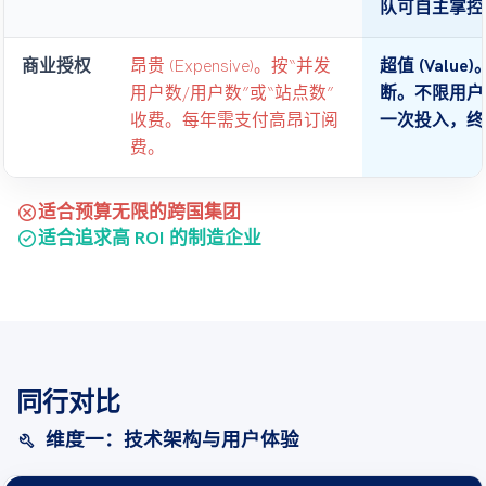
队可自主掌控
商业授权
昂贵 (Expensive)。按“并发
超值 (Valu
用户数/用户数”或“站点数”
断。不限用户
收费。每年需支付高昂订阅
一次投入，终
费。
cancel
适合预算无限的跨国集团
check_circle
适合追求高 ROI 的制造企业
同行对比
维度一：技术架构与用户体验
build