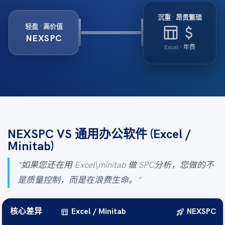
沉重 · 昂贵繁琐
table_chart
attach_money
轻盈 · 高价值
NEXSPC
Excel · 年费
NEXSPC VS 通用办公软件 (Excel /
Minitab)
“如果您还在用 Excel\minitab 做 SPC分析，您做的不
是质量控制，而是在浪费生命。”
table_chart
rocket_launch
核心差异
Excel / Minitab
NEXSPC